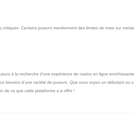
 critiques. Certains joueurs mentionnent des limites de mise sur certa
ueurs à la recherche d’une expérience de casino en ligne enrichissante.
re aux besoins d’une variété de joueurs. Que vous soyez un débutant ou
er de ce que cette plateforme a à offrir !