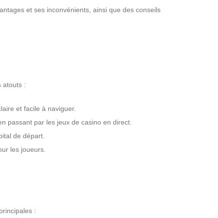
vantages et ses inconvénients, ainsi que des conseils
 atouts :
aire et facile à naviguer.
 passant par les jeux de casino en direct.
tal de départ.
ur les joueurs.
rincipales :