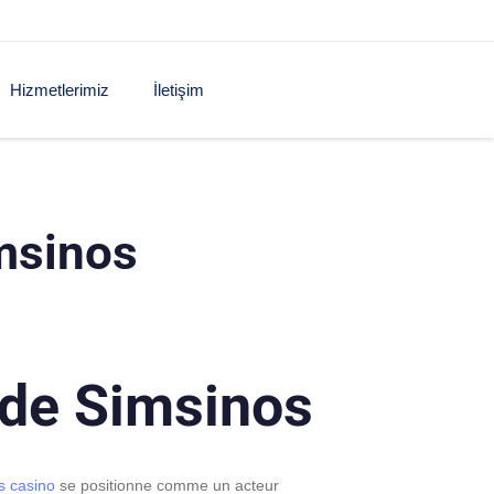
Hizmetlerimiz
İletişim
imsinos
 de Simsinos
s casino
se positionne comme un acteur