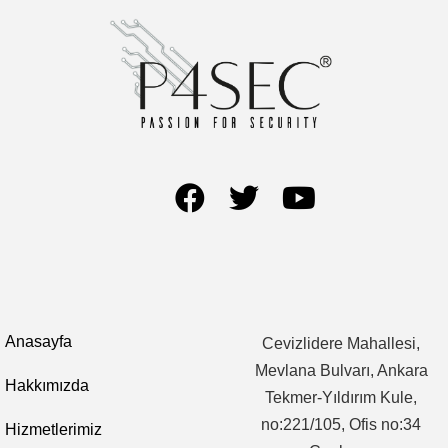
Anasayfa
Cevizlidere Mahallesi,
Mevlana Bulvarı, Ankara
Hakkımızda
Tekmer-Yıldırım Kule,
no:221/105, Ofis no:34
Hizmetlerimiz