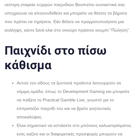
νεότερη εταιρεία τυχερών παιχνιδιών Boomzino ουσιαστικά σας
υποχρεώνει να αποσυνδεθείτε και μπορείτε να θέσετε τα βήματα
που πρέπει να τηρήσετε. Εάν θέλετε να πραγματοποιήσετε μια
ανάληψη, κάντε ξανά κλικ στο σκούρο πράσινο κουμπί "Πώληση".
Παιχνίδι στο πίσω
κάθισμα
Αυτού του είδους τα ζωντανά προϊόντα λειτουργούν σε
νόμιμη ομάδα, όπως το Development Gaming και μπορείτε
να παίξετε το Practical Gamble Live, γνωστό για το
επιτραπέζιο παιχνίδι του και να βρείτε γοητευτικές
αποκαλύψεις.
Είναι σημαντικό να εστιάσετε στο μπόνους καλωσορίσματος
ενός καζίνο και οι διαφορετικές προσφορές μπορούν να