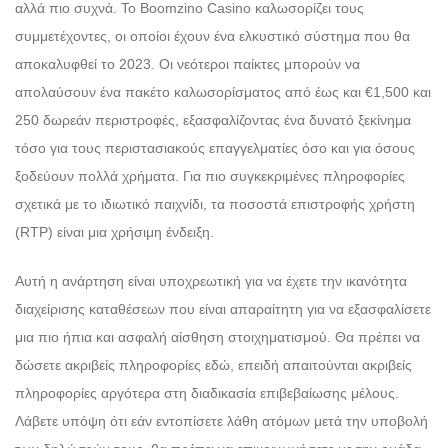
αλλά πιο συχνά. Το Boomzino Casino καλωσορίζει τους
συμμετέχοντες, οι οποίοι έχουν ένα ελκυστικό σύστημα που θα
αποκαλυφθεί το 2023. Οι νεότεροι παίκτες μπορούν να
απολαύσουν ένα πακέτο καλωσορίσματος από έως και €1,500 και
250 δωρεάν περιστροφές, εξασφαλίζοντας ένα δυνατό ξεκίνημα
τόσο για τους περιστασιακούς επαγγελματίες όσο και για όσους
ξοδεύουν πολλά χρήματα. Για πιο συγκεκριμένες πληροφορίες
σχετικά με το ιδιωτικό παιχνίδι, τα ποσοστά επιστροφής χρήστη
(RTP) είναι μια χρήσιμη ένδειξη.
Αυτή η ανάρτηση είναι υποχρεωτική για να έχετε την ικανότητα
διαχείρισης καταθέσεων που είναι απαραίτητη για να εξασφαλίσετε
μια πιο ήπια και ασφαλή αίσθηση στοιχηματισμού. Θα πρέπει να
δώσετε ακριβείς πληροφορίες εδώ, επειδή απαιτούνται ακριβείς
πληροφορίες αργότερα στη διαδικασία επιβεβαίωσης μέλους.
Λάβετε υπόψη ότι εάν εντοπίσετε λάθη ατόμων μετά την υποβολή