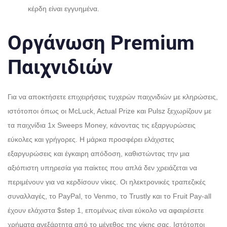
κέρδη είναι εγγυημένα.
Οργάνωση Premium
Παιχνιδιών
Για να αποκτήσετε επιχειρήσεις τυχερών παιχνιδιών με κληρώσεις,
ιστότοποι όπως οι McLuck, Actual Prize και Pulsz ξεχωρίζουν με
τα παιχνίδια 1x Sweeps Money, κάνοντας τις εξαργυρώσεις
εύκολες και γρήγορες. Η μάρκα προσφέρει ελάχιστες
εξαργυρώσεις και έγκαιρη απόδοση, καθιστώντας την μια
αξιόπιστη υπηρεσία για παίκτες που απλά δεν χρειάζεται να
περιμένουν για να κερδίσουν νίκες. Οι ηλεκτρονικές τραπεζικές
συναλλαγές, το PayPal, το Venmo, το Trustly και το Fruit Pay-all
έχουν ελάχιστα $step 1, επομένως είναι εύκολο να αφαιρέσετε
χρήματα ανεξάρτητα από το μέγεθος της νίκης σας. Ιστότοποι